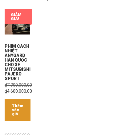
GIẢM
GIÁ!
PHIM CÁCH
NHIỆT
ANYGARD
HÀN QUỐC
CHO XE
MITSUBISHI
PAJERO
SPORT
₫
7.700.000,00
₫
4.600.000,00
Thêm
vào
giỏ