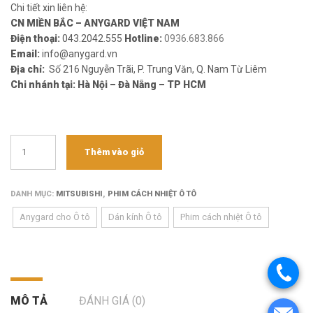
Chi tiết xin liên hệ:
CN MIỀN BẮC – ANYGARD VIỆT NAM
Điện thoại:
043.2042.555
Hotline:
0936.683.866
Email:
info@anygard.vn
Địa chỉ:
Số 216 Nguyễn Trãi, P. Trung Văn, Q. Nam Từ Liêm
Chi nhánh tại: Hà Nội – Đà Nẵng – TP HCM
Thêm vào giỏ
DANH MỤC:
MITSUBISHI
,
PHIM CÁCH NHIỆT Ô TÔ
Anygard cho Ô tô
Dán kính Ô tô
Phim cách nhiệt Ô tô
MÔ TẢ
ĐÁNH GIÁ (0)