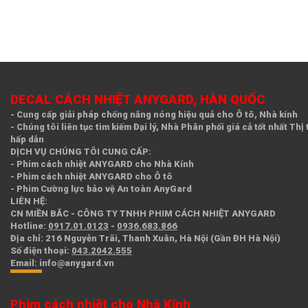
DECAL CÁCH NHIỆT ANYGARD, HÀN QUỐC
- Cung cấp giải pháp chống nắng nóng hiệu quả cho Ô tô, Nhà kính
- Chúng tôi liên tục tìm kiếm Đại lý, Nhà Phân phối giá cả tốt nhất Thị
hấp dẫn
DỊCH VỤ CHÚNG TÔI CUNG CẤP:
- Phim cách nhiệt ANYGARD cho Nhà Kính
- Phim cách nhiệt ANYGARD cho Ô tô
- Phim Cường lực bảo vệ An toàn AnyGard
LIÊN HỆ:
CN MIỀN BẮC - CÔNG TY TNHH PHIM CÁCH NHIỆT ANYGARD
Hotline
:
0917.01.0123
-
0936.683.866
Địa chỉ
: 216 Nguyễn Trãi, Thanh Xuân, Hà Nội (Gần ĐH Hà Nội)
Số điện thoại
:
043.2042.555
Email
: info@anygard.vn
Phim cách nhiệt cho Nhà Kính